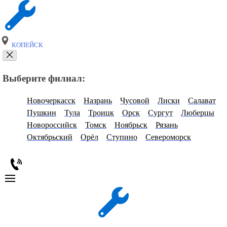
КОПЕЙСК
Выберите филиал:
Новочеркасск
Назрань
Чусовой
Лиски
Салават
Пушкин
Тула
Троицк
Орск
Сургут
Люберцы
Новороссийск
Томск
Ноябрьск
Рязань
Октябрьский
Орёл
Ступино
Североморск