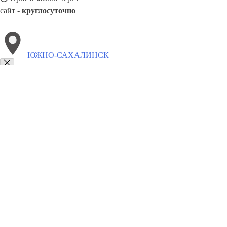
сайт -
круглосуточно
ЮЖНО-САХАЛИНСК
Выберите филиал:
Якутск
Ярцево
Ярославль
8(800)5264207
Заказать звонок
Натяжные потолки в Южно-Сахалинске
Назначение
Виды
Цены
Сотру