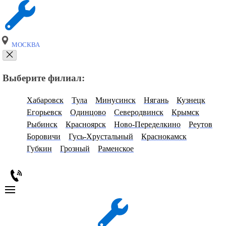
МОСКВА
Выберите филиал:
Хабаровск
Тула
Минусинск
Нягань
Кузнецк
Егорьевск
Одинцово
Северодвинск
Крымск
Рыбинск
Красноярск
Ново-Переделкино
Реутов
Боровичи
Гусь-Хрустальный
Краснокамск
Губкин
Грозный
Раменское