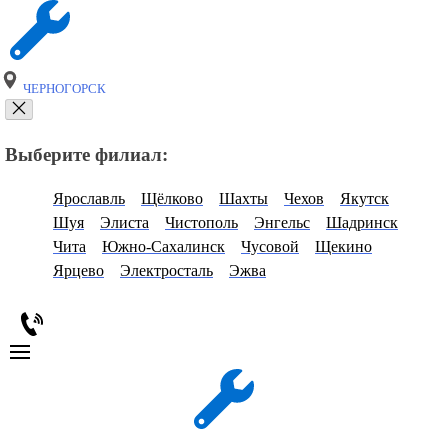
ЧЕРНОГОРСК
Выберите филиал:
Ярославль
Щёлково
Шахты
Чехов
Якутск
Шуя
Элиста
Чистополь
Энгельс
Шадринск
Чита
Южно-Сахалинск
Чусовой
Щекино
Ярцево
Электросталь
Эжва