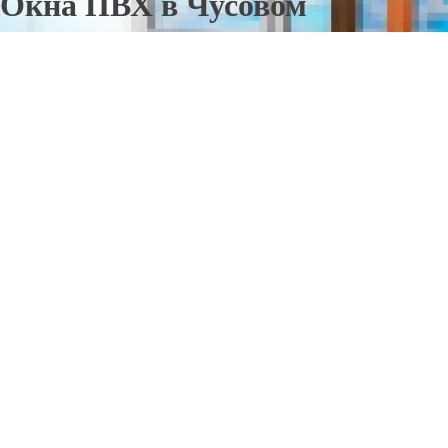
Окна ПВХ в Чусовом
Отправьте заявку в период действия акции!
и получите бонус.