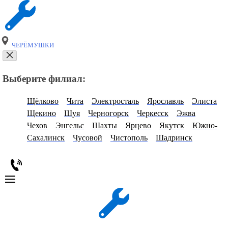
ЧЕРЁМУШКИ
Выберите филиал:
Щёлково
Чита
Электросталь
Ярославль
Элиста
Щекино
Шуя
Черногорск
Черкесск
Эжва
Чехов
Энгельс
Шахты
Ярцево
Якутск
Южно-
Сахалинск
Чусовой
Чистополь
Шадринск