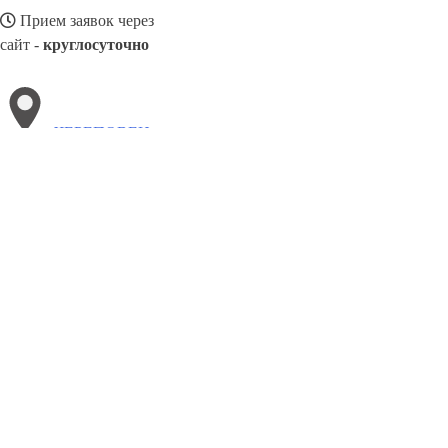
Прием заявок через
сайт -
круглосуточно
ЧЕРЕПОВЕЦ
Выберите филиал:
Черкесск
Шуя
Южно-Сахалинск
Щёлково
Шахты
Элиста
Черногорск
8(800)5264207
Заказать звонок
Натяжные потолки в Череповце
Назначение
Виды
Цены
Сотрудничес