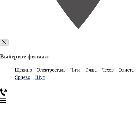
Выберите филиал:
Щекино
Электросталь
Чита
Эжва
Чехов
Элиста
Ярцево
Шуя