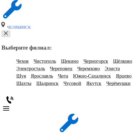
ЧЕЛЯБИНСК
Выберите филиал:
Чехов
Чистополь
Щекино
Черногорск
Щёлково
Электросталь
Череповец
Черемхово
Элиста
Шуя
Ярославль
Чита
Южно-Сахалинск
Ярцево
Шахты
Шадринск
Чусовой
Якутск
Черёмушки