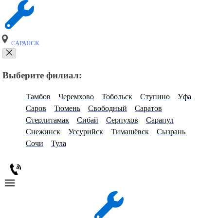
САРАНСК
Выберите филиал:
Тамбов
Черемхово
Тобольск
Ступино
Уфа
Саров
Тюмень
Свободный
Саратов
Стерлитамак
Сибай
Серпухов
Сарапул
Снежинск
Уссурийск
Тимашёвск
Сызрань
Сочи
Тула