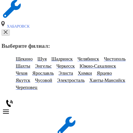
ХАБАРОВСК
Выберите филиал:
Щекино
Шуя
Шадринск
Челябинск
Чистополь
Шахты
Энгельс
Черкесск
Южно-Сахалинск
Чехов
Ярославль
Элиста
Химки
Ярцево
Якутск
Чусовой
Электросталь
Ханты-Мансийск
Череповец