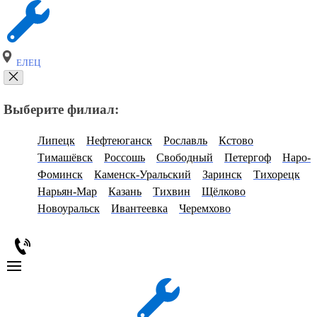
ЕЛЕЦ
Выберите филиал:
Липецк
Нефтеюганск
Рославль
Кстово
Тимашёвск
Россошь
Свободный
Петергоф
Наро-
Фоминск
Каменск-Уральский
Заринск
Тихорецк
Нарьян-Мар
Казань
Тихвин
Щёлково
Новоуральск
Ивантеевка
Черемхово