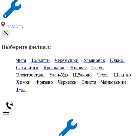
ТАМБОВ
Выберите филиал:
Чита
Тольятти
Черёмушки
Ульяновск
Южно-
Сахалинск
Ярославль
Узловая
Тулун
Электросталь
Улан-Удэ
Щёлково
Чехов
Щекино
Химки
Фрязево
Черкесск
Элиста
Чайковский
Тула