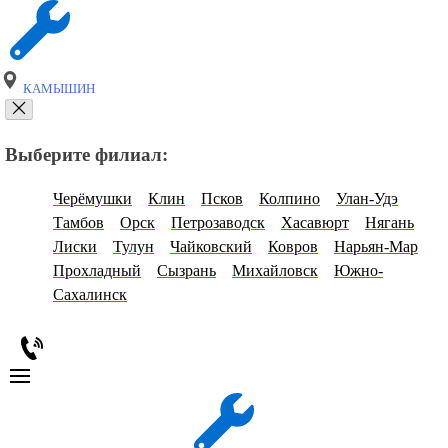
КАМЫШИН
Выберите филиал:
Черёмушки
Клин
Псков
Колпино
Улан-Удэ
Тамбов
Орск
Петрозаводск
Хасавюрт
Нягань
Лиски
Тулун
Чайковский
Ковров
Нарьян-Мар
Прохладный
Сызрань
Михайловск
Южно-
Сахалинск