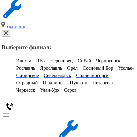
ОБНИНСК
Выберите филиал:
Элиста
Шуя
Череповец
Сибай
Черногорск
Рославль
Ярославль
Орёл
Сосновый Бор
Усолье-
Сибирское
Североморск
Солнечногорск
Отрадный
Шадринск
Пушкин
Петергоф
Черкесск
Улан-Удэ
Серов