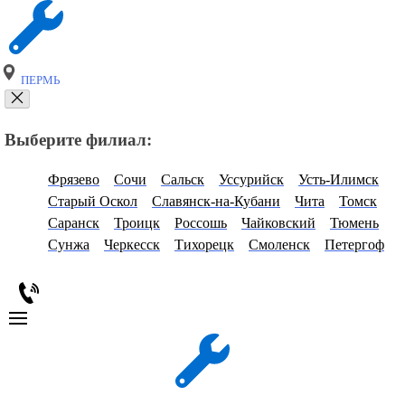
ПЕРМЬ
Выберите филиал:
Фрязево
Сочи
Сальск
Уссурийск
Усть-Илимск
Старый Оскол
Славянск-на-Кубани
Чита
Томск
Саранск
Троицк
Россошь
Чайковский
Тюмень
Сунжа
Черкесск
Тихорецк
Смоленск
Петергоф