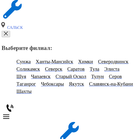
САЛЬСК
Выберите филиал:
Сунжа
Ханты-Мансийск
Химки
Северодвинск
Соликамск
Северск
Саратов
Тула
Элиста
Шуя
Чапаевск
Старый Оскол
Тулун
Серов
Таганрог
Чебоксары
Якутск
Славянск-на-Кубани
Шахты