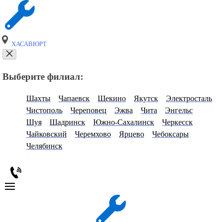
ХАСАВЮРТ
Выберите филиал:
Шахты
Чапаевск
Щекино
Якутск
Электросталь
Чистополь
Череповец
Эжва
Чита
Энгельс
Шуя
Шадринск
Южно-Сахалинск
Черкесск
Чайковский
Черемхово
Ярцево
Чебоксары
Челябинск