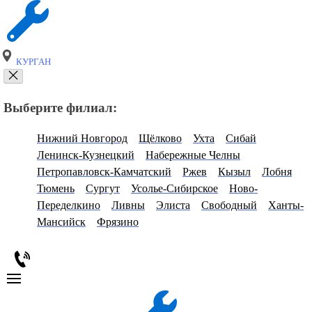
КУРГАН
Выберите филиал:
Нижний Новгород
Щёлково
Ухта
Сибай
Ленинск-Кузнецкий
Набережные Челны
Петропавловск-Камчатский
Ржев
Кызыл
Лобня
Тюмень
Сургут
Усолье-Сибирское
Ново-
Переделкино
Ливны
Элиста
Свободный
Ханты-
Мансийск
Фрязино