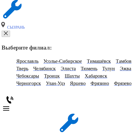
СЫЗРАНЬ
Выберите филиал:
Ярославль
Усолье-Сибирское
Тимашёвск
Тамбов
Тверь
Челябинск
Элиста
Тюмень
Тулун
Эжва
Чебоксары
Троицк
Шахты
Хабаровск
Черногорск
Улан-Удэ
Ярцево
Фрязино
Фрязево