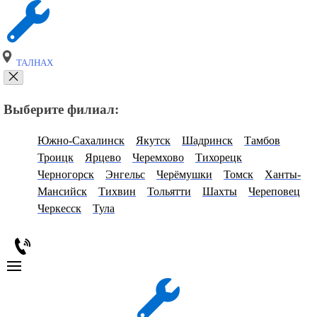
ТАЛНАХ
Выберите филиал:
Южно-Сахалинск
Якутск
Шадринск
Тамбов
Троицк
Ярцево
Черемхово
Тихорецк
Черногорск
Энгельс
Черёмушки
Томск
Ханты-
Мансийск
Тихвин
Тольятти
Шахты
Череповец
Черкесск
Тула