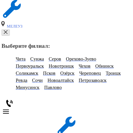
МЕЛЕУЗ
Выберите филиал:
Чита
Сунжа
Серов
Орехово-Зуево
Первоуральск
Новотроицк
Чехов
Обнинск
Соликамск
Псков
Озёрск
Череповец
Троицк
Ревда
Сочи
Новоалтайск
Петрозаводск
Минусинск
Павлово