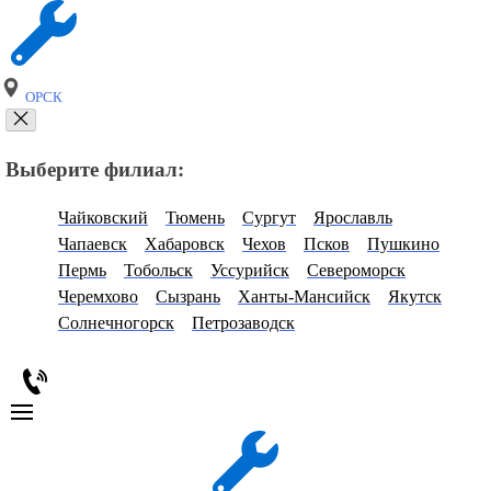
ОРСК
Выберите филиал:
Чайковский
Тюмень
Сургут
Ярославль
Чапаевск
Хабаровск
Чехов
Псков
Пушкино
Пермь
Тобольск
Уссурийск
Североморск
Черемхово
Сызрань
Ханты-Мансийск
Якутск
Солнечногорск
Петрозаводск