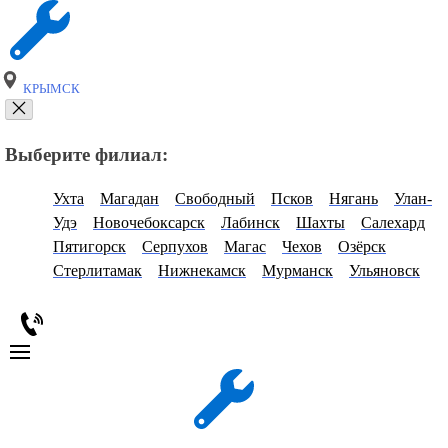
КРЫМСК
Выберите филиал:
Ухта
Магадан
Свободный
Псков
Нягань
Улан-
Удэ
Новочебоксарск
Лабинск
Шахты
Салехард
Пятигорск
Серпухов
Магас
Чехов
Озёрск
Стерлитамак
Нижнекамск
Мурманск
Ульяновск