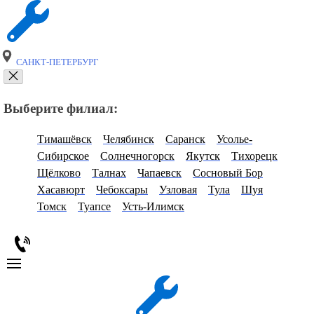
САНКТ-ПЕТЕРБУРГ
Выберите филиал:
Тимашёвск
Челябинск
Саранск
Усолье-
Сибирское
Солнечногорск
Якутск
Тихорецк
Щёлково
Талнах
Чапаевск
Сосновый Бор
Хасавюрт
Чебоксары
Узловая
Тула
Шуя
Томск
Туапсе
Усть-Илимск