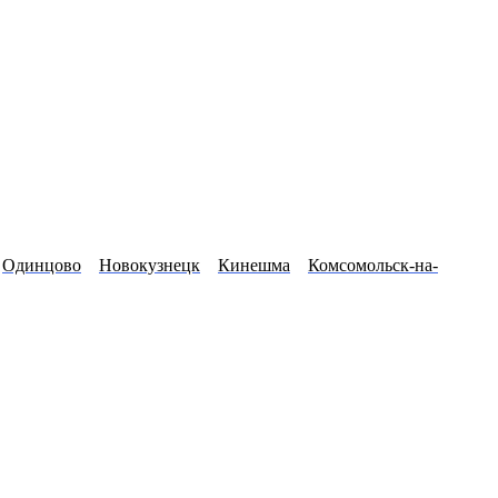
Одинцово
Новокузнецк
Кинешма
Комсомольск-на-