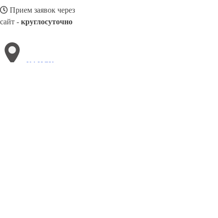
Прием заявок через
сайт -
круглосуточно
КАНСК
Выберите филиал:
Новокуйбышевск
Лениногорск
Нарьян-Мар
Челяби
Чепецк
Серпухов
Тамбов
Кинешма
Краснокамск
8(800)5264207
Заказать звонок
Натяжные потолки в Канске
Назначение
Виды
Цены
Сотрудничество