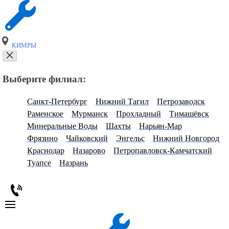
КИМРЫ
Выберите филиал:
Санкт-Петербург
Нижний Тагил
Петрозаводск
Раменское
Мурманск
Прохладный
Тимашёвск
Минеральные Воды
Шахты
Нарьян-Мар
Фрязино
Чайковский
Энгельс
Нижний Новгород
Краснодар
Назарово
Петропавловск-Камчатский
Туапсе
Назрань