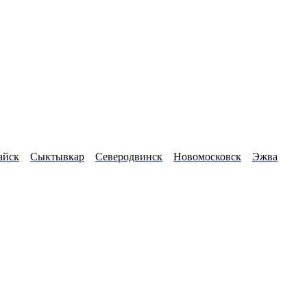
айск
Сыктывкар
Северодвинск
Новомосковск
Эжва