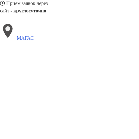
Прием заявок через
сайт -
круглосуточно
МАГАС
Выберите филиал:
Чехов
Полевской
Минеральные Воды
Павлово
Ти
Озёрск
Тюмень
Стерлитамак
Пермь
8(800)5264207
Заказать звонок
Окна в Магасе
Профили
Ст