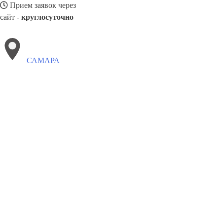
Прием заявок через
сайт -
круглосуточно
САМАРА
Выберите филиал:
Томск
Якутск
Тула
Ярцево
Троицк
Солнечногор
Туймазы
Серпухов
Фрязево
Смоленск
8(800)5264207
Заказать звонок
Окна в Самаре
Профили
Ст