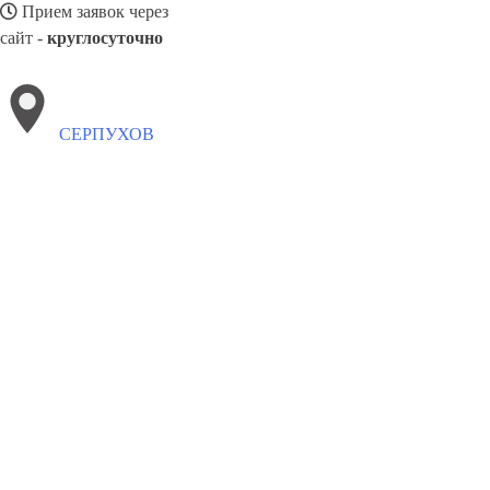
Прием заявок через
сайт -
круглосуточно
СЕРПУХОВ
Выберите филиал:
Смоленск
Эжва
Стерлитамак
Чайковский
Якутск
Чапаевск
Усть-Илимск
Улан-Удэ
Сыктывкар
8(800)5264207
Заказать звонок
Окна в Серпухове
Профили
Ст