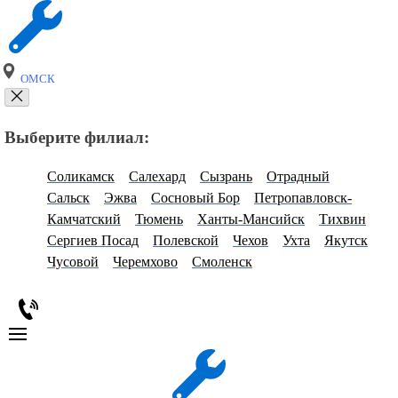
ОМСК
Выберите филиал:
Соликамск
Салехард
Сызрань
Отрадный
Сальск
Эжва
Сосновый Бор
Петропавловск-
Камчатский
Тюмень
Ханты-Мансийск
Тихвин
Сергиев Посад
Полевской
Чехов
Ухта
Якутск
Чусовой
Черемхово
Смоленск