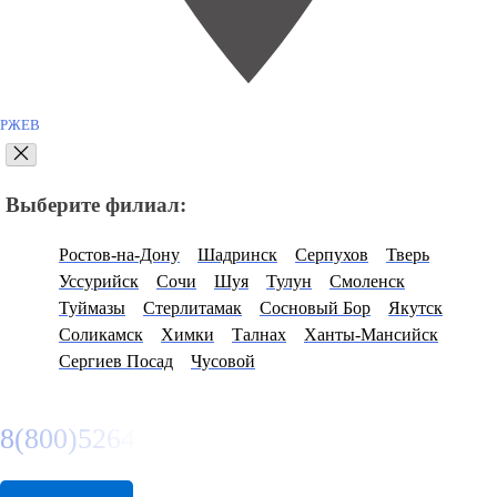
РЖЕВ
Выберите филиал:
Ростов-на-Дону
Шадринск
Серпухов
Тверь
Уссурийск
Сочи
Шуя
Тулун
Смоленск
Туймазы
Стерлитамак
Сосновый Бор
Якутск
Соликамск
Химки
Талнах
Ханты-Мансийск
Сергиев Посад
Чусовой
8(800)5264207