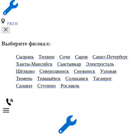
РЖЕВ
Выберите филиал:
Сызрань
Тихвин
Сочи
Саров
Санкт-Петербург
Ханты-Мансийск
Сыктывкар
Электросталь
Щёлково
Северодвинск
Снежинск
Узловая
Тюмень
Тимашёвск
Соликамск
Таганрог
Салават
Ступино
Рославль