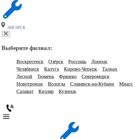
АНГАРСК
Выберите филиал:
Воскресенск
Озёрск
Россошь
Донецк
Челябинск
Калуга
Кирово-Чепецк
Талнах
Лесной
Тюмень
Фрязево
Североморск
Новотроицк
Вологда
Славянск-на-Кубани
Миасс
Салават
Кизляр
Кузнецк