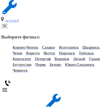
БЕЛЕБЕЙ
Выберите филиал:
Кирово-Чепецк
Салават
Волгодонск
Шадринск
Чехов
Воркута
Якутск
Норильск
Тобольск
Кингисепп
Петергоф
Воронеж
Лесной
Глазов
Бугуруслан
Пермь
Белово
Южно-Сахалинск
Черкесск