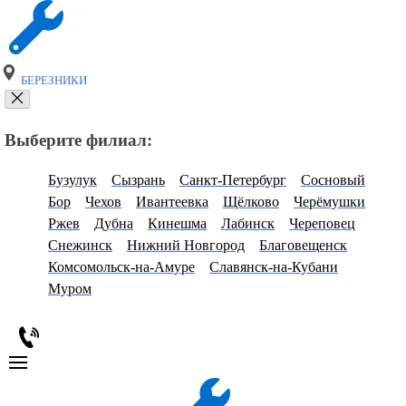
БЕРЕЗНИКИ
Выберите филиал:
Бузулук
Сызрань
Санкт-Петербург
Сосновый
Бор
Чехов
Ивантеевка
Щёлково
Черёмушки
Ржев
Дубна
Кинешма
Лабинск
Череповец
Снежинск
Нижний Новгород
Благовещенск
Комсомольск-на-Амуре
Славянск-на-Кубани
Муром