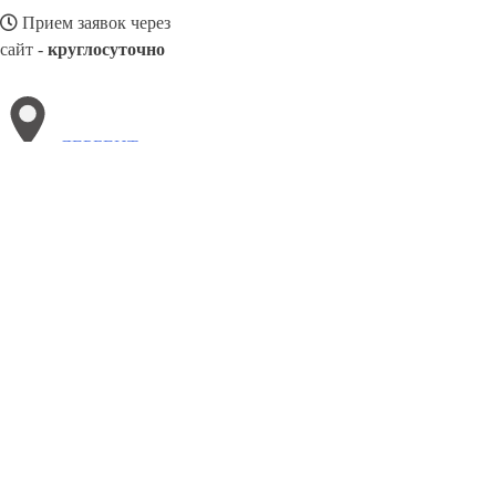
Прием заявок через
сайт -
круглосуточно
ДЕРБЕНТ
Выберите филиал:
Магнитогорск
Озёрск
Кирово-Чепецк
Первоуральск
Лиски
Усолье-Сибирское
Мурманск
Камышин
8(800)5264207
Заказать звонок
Натяжные потолки в Дербенте
Назначение
Виды
Цены
Сотрудничест