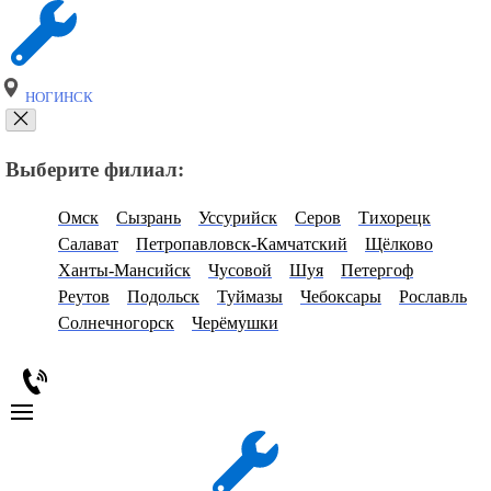
НОГИНСК
Выберите филиал:
Омск
Сызрань
Уссурийск
Серов
Тихорецк
Салават
Петропавловск-Камчатский
Щёлково
Ханты-Мансийск
Чусовой
Шуя
Петергоф
Реутов
Подольск
Туймазы
Чебоксары
Рославль
Солнечногорск
Черёмушки