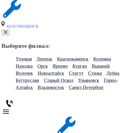
БЛАГОВЕЩЕНСК
Выберите филиал:
Узловая
Липецк
Краснокаменск
Коломна
Находка
Орск
Ярцево
Курган
Вышний
Волочек
Новоалтайск
Сургут
Сунжа
Дубна
Бугуруслан
Старый Оскол
Ульяновск
Горно-
Алтайск
Владивосток
Санкт-Петербург