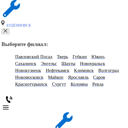
БУДЁННОВСК
Выберите филиал:
Павловский Посад
Тверь
Губкин
Южно-
Сахалинск
Энгельс
Шахты
Новоуральск
Новокузнецк
Нефтекамск
Климовск
Волгоград
Новомосковск
Майкоп
Ярославль
Саров
Краснотурьинск
Сургут
Коломна
Ревда