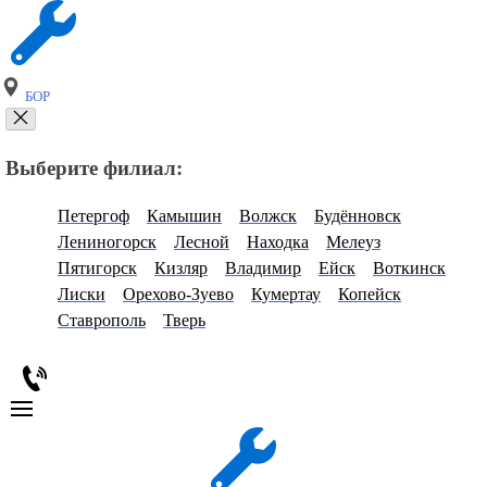
БОР
Выберите филиал:
Петергоф
Камышин
Волжск
Будённовск
Лениногорск
Лесной
Находка
Мелеуз
Пятигорск
Кизляр
Владимир
Ейск
Воткинск
Лиски
Орехово-Зуево
Кумертау
Копейск
Ставрополь
Тверь