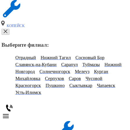
КОПЕЙСК
Выберите филиал:
Отрадный
Нижний Тагил
Сосновый Бор
Славянск-на-Кубани
Сарапул
Туймазы
Нижний
Новгород
Солнечногорск
Мелеуз
Курган
Михайловка
Серпухов
Саров
Чусовой
Красногорск
Пушкино
Сыктывкар
Чапаевск
Усть-Илимск