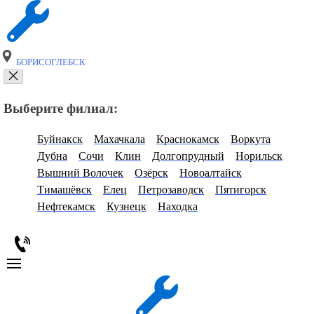
БОРИСОГЛЕБСК
Выберите филиал:
Буйнакск
Махачкала
Краснокамск
Воркута
Дубна
Сочи
Клин
Долгопрудный
Норильск
Вышний Волочек
Озёрск
Новоалтайск
Тимашёвск
Елец
Петрозаводск
Пятигорск
Нефтекамск
Кузнецк
Находка