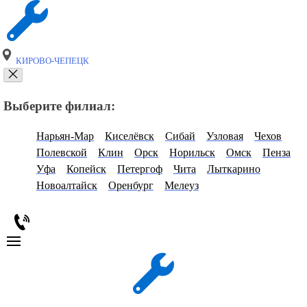
КИРОВО-ЧЕПЕЦК
Выберите филиал:
Нарьян-Мар
Киселёвск
Сибай
Узловая
Чехов
Полевской
Клин
Орск
Норильск
Омск
Пенза
Уфа
Копейск
Петергоф
Чита
Лыткарино
Новоалтайск
Оренбург
Мелеуз