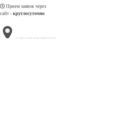
Прием заявок через
сайт -
круглосуточно
МЕЖДУРЕЧЕНСК
Выберите филиал:
Челябинск
Полевской
Ступино
Рубцовск
Рязань
Троицк
Хасавюрт
Щекино
Чебоксары
8(800)5264207
Заказать звонок
Натяжные потолки в Междуреченске
Назначение
Виды
Цены
Сотрудн