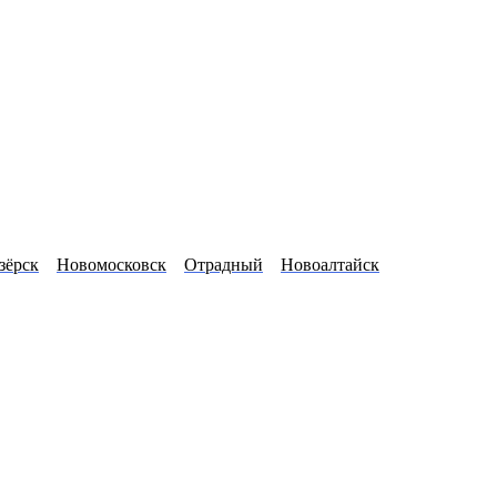
зёрск
Новомосковск
Отрадный
Новоалтайск