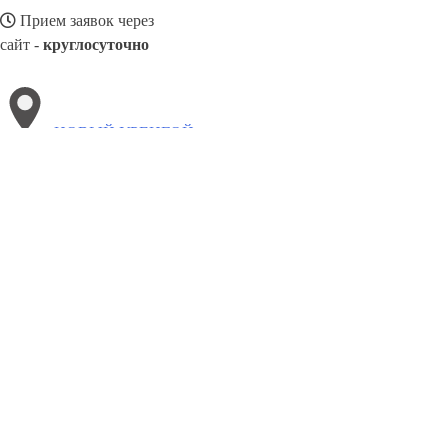
Прием заявок через
сайт -
круглосуточно
НОВЫЙ УРЕНГОЙ
Выберите филиал:
Чита
Одинцово
Ступино
Химки
Узловая
Усолье
Чапаевск
Пушкино
Петропавловск-Камчатский
8(800)5264207
Заказать звонок
Натяжные потолки в Новом Уренгое
Назначение
Виды
Цены
Сотрудн