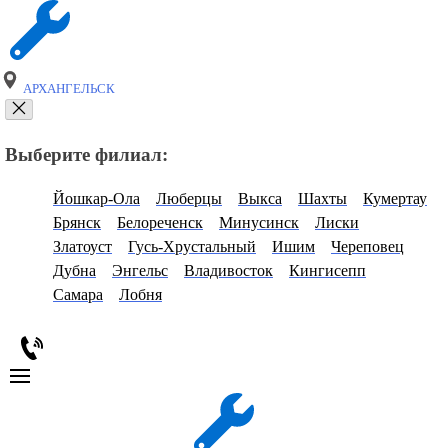
АРХАНГЕЛЬСК
Выберите филиал:
Йошкар-Ола
Люберцы
Выкса
Шахты
Кумертау
Брянск
Белореченск
Минусинск
Лиски
Златоуст
Гусь-Хрустальный
Ишим
Череповец
Дубна
Энгельс
Владивосток
Кингисепп
Самара
Лобня