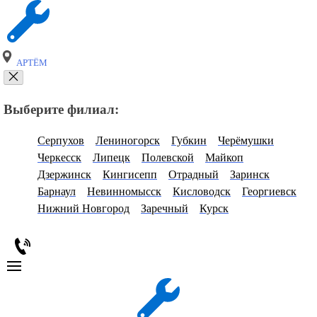
АРТЁМ
Выберите филиал:
Серпухов
Лениногорск
Губкин
Черёмушки
Черкесск
Липецк
Полевской
Майкоп
Дзержинск
Кингисепп
Отрадный
Заринск
Барнаул
Невинномысск
Кисловодск
Георгиевск
Нижний Новгород
Заречный
Курск