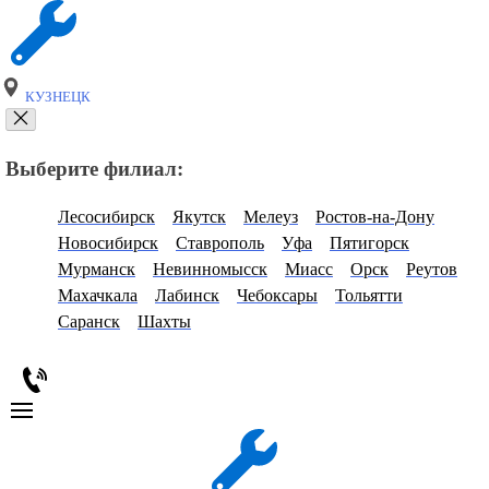
КУЗНЕЦК
Выберите филиал:
Лесосибирск
Якутск
Мелеуз
Ростов-на-Дону
Новосибирск
Ставрополь
Уфа
Пятигорск
Мурманск
Невинномысск
Миасс
Орск
Реутов
Махачкала
Лабинск
Чебоксары
Тольятти
Саранск
Шахты