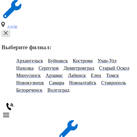
АЗОВ
Выберите филиал:
Архангельск
Буйнакск
Кострома
Улан-Удэ
Находка
Серпухов
Димитровград
Старый Оскол
Минусинск
Арзамас
Лабинск
Елец
Томск
Новокузнецк
Самара
Новоалтайск
Ставрополь
Белореченск
Волгоград