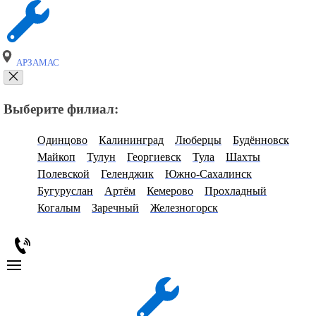
АРЗАМАС
Выберите филиал:
Одинцово
Калининград
Люберцы
Будённовск
Майкоп
Тулун
Георгиевск
Тула
Шахты
Полевской
Геленджик
Южно-Сахалинск
Бугуруслан
Артём
Кемерово
Прохладный
Когалым
Заречный
Железногорск